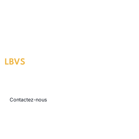
LBVS
- Cabinet d'avocats à
Paris, Nice et Angers
Contactez-nous