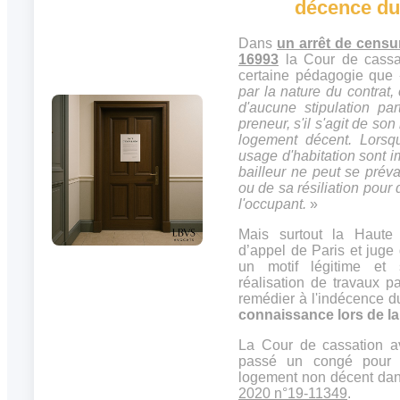
décence du
Dans
un arrêt de censu
16993
la Cour de cassa
certaine pédagogie que
par la nature du contrat, 
d'aucune stipulation par
preneur, s'il s'agit de son
logement décent. Lorsq
usage d'habitation sont i
bailleur ne peut se préval
ou de sa résiliation pour
l'occupant.
»
Mais surtout la Haute
d’appel de Paris et juge 
un motif légitime et
réalisation de travaux pa
remédier à l'indécence 
connaissance lors de la
La Cour de cassation av
passé un congé pour 
logement non décent da
2020 n°19-11349
.