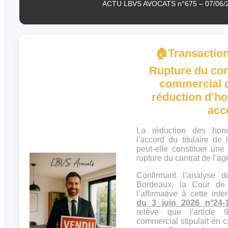
ACTU LBVS AVOCATS n°675 – 07/06/
🏠
Transaction
Rupture du con
commercial q
réduction d’h
acc
La réduction des hono
l'accord du titulaire de 
peut-elle constituer une 
rupture du contrat de l’a
Confirmant l’analyse 
Bordeaux, la Cour de 
l’affirmative à cette int
du 3 juin 2026 n°24-
relève que l'article 
commercial stipulait en 