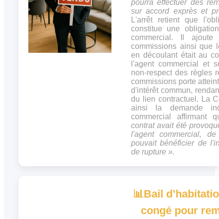
pourra effectuer des rem
sur accord exprès et p
L'arrêt retient que l'obl
constitue une obligation
commercial. Il ajout
commissions ainsi que l
en découlant était au co
l'agent commercial et 
non-respect des règles r
commissions porte atteint
d'intérêt commun, rendan
du lien contractuel. La C
ainsi la demande ind
commercial affirmant
contrat avait été provoqu
l'agent commercial, de
pouvait bénéficier de l'
de rupture ».
📊
Bail d’habitati
congé pour remé