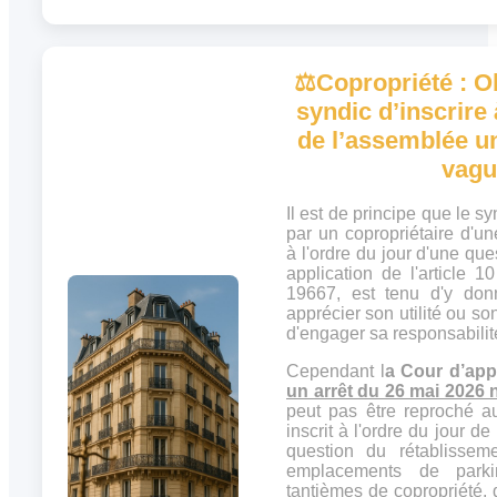
⚖️
Copropriété : Ob
syndic d’inscrire 
de l’assemblée u
vagu
Il est de principe que le s
par un copropriétaire d'u
à l'ordre du jour d'une qu
application de l'article 
19667, est tenu d'y don
apprécier son utilité ou s
d'engager sa responsabilité
Cependant l
a Cour d’app
un arrêt du 26 mai 2026 
peut pas être reproché a
inscrit à l'ordre du jour d
question du rétablissem
emplacements de parki
tantièmes de copropriété, 