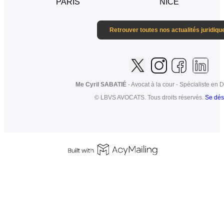
PARIS
NICE
Retrouver toutes nos actualités juridiqu
Me Cyril SABATIÉ
- Avocat à la cour - Spécialiste en D
© LBVS AVOCATS. Tous droits réservés.
Se dés