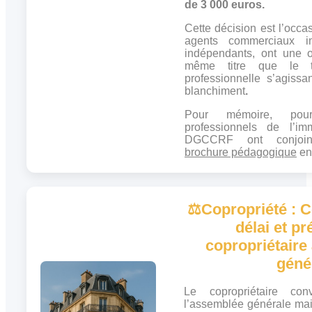
de 3 000 euros.
Cette décision est l’occa
agents commerciaux imm
indépendants, ont une 
même titre que le ti
professionnelle s’agissa
blanchiment
.
Pour mémoire, pou
professionnels de l’imm
DGCCRF ont conjoi
brochure pédagogique
en 
⚖️
Copropriété : 
délai et p
copropriétaire
géné
Le copropriétaire co
l’assemblée générale ma