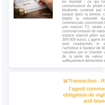
en mandat ; ce qui lui
connaissance du projet 
étudiante contesté par 
jusque dans la presse, c
établir la notoriété d
commerciale concernant l
une maison T3, située 
convivial entouré de mais
espace exposé plein sud,
309 000 euros.
L’agent im
sont condamnés
in s
l’acheteur à hauteur de 
causées par le chantier v
de la perte de valeur 
suffisamment démontrée e
📊
Transaction : R
l’agent commer
obligation de vigi
anti-bla