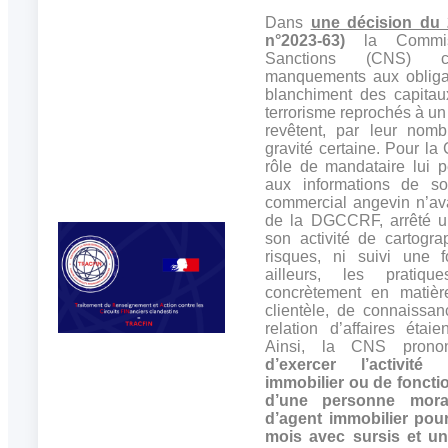
Dans
une décision du 
n°2023-63)
la Commiss
Sanctions (CNS) c
manquements aux obligat
blanchiment des capitau
terrorisme reprochés à u
revêtent, par leur nomb
gravité certaine. Pour l
rôle de mandataire lui p
aux informations de s
commercial angevin n’ava
de la DGCCRF, arrêté un
son activité de cartogr
risques, ni suivi une 
ailleurs, les prati
concrètement en matière
clientèle, de connaissan
relation d’affaires étaie
Ainsi, la CNS pron
d’exercer l’activité
immobilier ou de foncti
d’une personne morale
d’agent immobilier pou
mois avec sursis et un