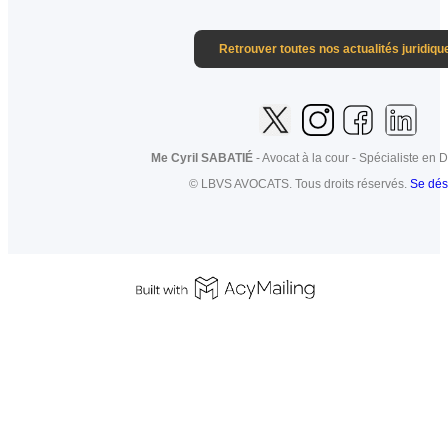
Retrouver toutes nos actualités juridiqu
Me Cyril SABATIÉ
- Avocat à la cour - Spécialiste en D
© LBVS AVOCATS. Tous droits réservés.
Se dés