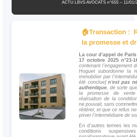
ACTU LBVS AVOCATS n°655 – 11/01/
🏠
Transaction : R
la promesse et dr
La cour d’appel de Paris
17 octobre 2025 n°23-1
contenant l’engagement de
Hoguet subordonne la ré
immobilier par l’intermédi
été conclue]
n’est pas n
authentique
, de sorte qu
la promesse de vente 
réalisation de la conditi
ne pouvait, sans commettre
réitérer, et que ce refus n
priver l’intermédiaire de s
En d’autres termes les ma
conditions suspensi
synallagmatique ayant été 