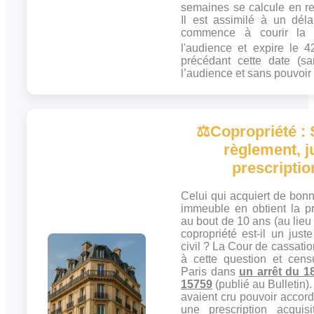
semaines se calcule en r
Il est assimilé à un dél
commence à courir la 
l'audience et expire le 4
précédant cette date (s
l’audience et sans pouvoir 
⚖️
Copropriété : 
règlement, ju
prescripti
Celui qui acquiert de bonne
immeuble en obtient la pr
au bout de 10 ans (au lieu
copropriété est-il un jus
civil ? La Cour de cassati
à cette question et cens
Paris dans
un arrêt du 1
15759
(publié au Bulletin)
avaient cru pouvoir accord
une prescription acquis