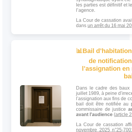
les parties est définitif et
l’agence.
La Cour de cassation avai
dans
un arrêt du 16 mai 2
📊
Bail d’habitation
de notification
l’assignation en 
bai
Dans le cadre des baux r
juillet 1989, à peine d'irr
l'assignation aux fins de co
bail doit être notifiée au
commissaire de justice
a
avant l'audience
(
article 2
La Cour de cassation af
novembre 2025 n°25-700