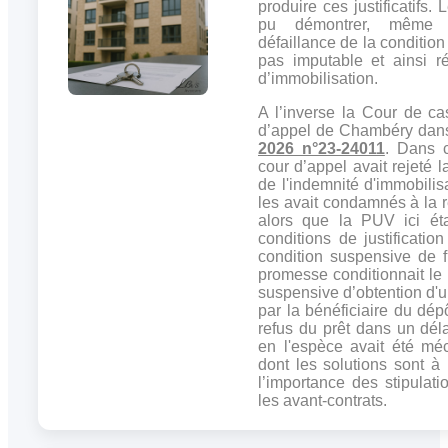
produire ces justificatifs.
pu démontrer, même t
défaillance de la condition
pas imputable et ainsi r
d’immobilisation.
A l’inverse la Cour de ca
d’appel de Chambéry da
2026 n°23-24011
. Dans c
cour d’appel avait rejeté
de l'indemnité d'immobilis
les avait condamnés à la re
alors que la PUV ici éta
conditions de justificatio
condition suspensive de f
promesse conditionnait le 
suspensive d’obtention d'un 
par la bénéficiaire du dé
refus du prêt dans un dél
en l'espèce avait été mé
dont les solutions sont à
l’importance des stipulati
les avant-contrats.