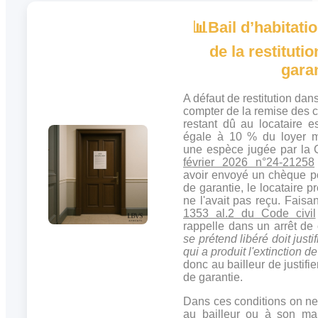
📊
Bail d’habitatio
de la restituti
gara
A défaut de restitution dan
compter de la remise des c
restant dû au locataire 
égale à 10 % du loyer m
une espèce jugée par la 
février 2026 n°24-21258
avoir envoyé un chèque p
de garantie, le locataire pr
ne l'avait pas reçu. Faisa
1353 al.2 du Code civil
rappelle dans un arrêt d
se prétend libéré doit justif
qui a produit l'extinction d
donc au bailleur de justifier
de garantie.
Dans ces conditions on n
au bailleur ou à son man