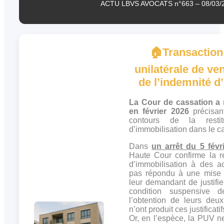
ACTU LBVS AVOCATS n°663 – 08/03/
🏠
Transactio
unilatérale de ven
de l’indemnité d
La Cour de cassation a 
en février 2026
précisant
contours de la restit
d’immobilisation dans le 
Dans
un arrêt du 5 févr
Haute Cour confirme la re
d’immobilisation à des a
pas répondu à une mise 
leur demandant de justifie
condition suspensive 
l’obtention de leurs deu
n’ont produit ces justificati
Or, en l’espèce, la PUV ne