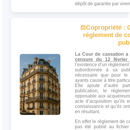
dépôt de garantie par vir
⚖️
Copropriété : 
règlement de c
pub
La Cour de cassation a
censure du 12 février
l’existence d’un règlement
subordonnée à sa public
nécessaire que pour le
ayants cause à titre partic
Elle ajoute d’autre pa
publication, le règleme
opposable aux acquéreurs l
acte d’acquisition qu’ils
connaissance et qu’ils on
en résultant.
En effet le règlement de c
pas été publié au fichier