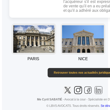
l'acquéreur s'il est expre
de vente qu'il en a eu pr
et qu'il a adhéré aux obliga
PARIS
NICE
Retrouver toutes nos actualités juridiqu
Me Cyril SABATIÉ
- Avocat à la cour - Spécialiste en D
© LBVS AVOCATS. Tous droits réservés.
Se dés