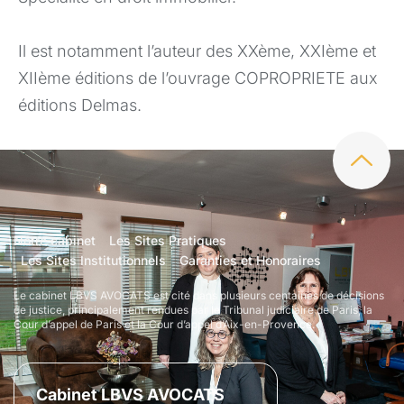
Il est notamment l’auteur des XXème, XXIème et
XIIème éditions de l’ouvrage COPROPRIETE aux
éditions Delmas.
Notre cabinet
Les Sites Pratiques
Les Sites Institutionnels
Garanties et Honoraires
Le cabinet LBVS AVOCATS est cité dans plusieurs centaines de décisions
de justice, principalement rendues par le Tribunal judiciaire de Paris, la
Cour d’appel de Paris et la Cour d’appel d’Aix-en-Provence.
Cabinet LBVS AVOCATS