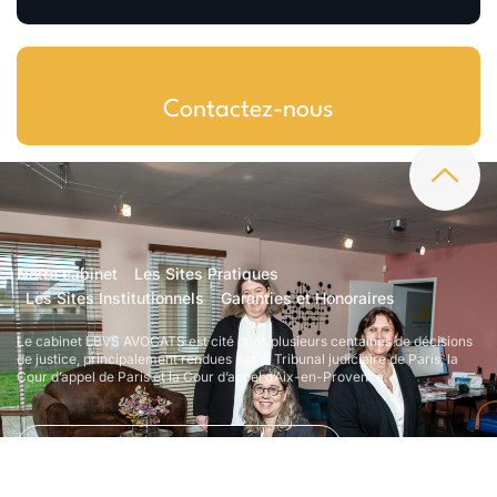
Contactez-nous
Notre cabinet
Les Sites Pratiques
Les Sites Institutionnels
Garanties et Honoraires
Le cabinet LBVS AVOCATS est cité dans plusieurs centaines de décisions
de justice, principalement rendues par le Tribunal judiciaire de Paris, la
Cour d’appel de Paris et la Cour d’appel d’Aix-en-Provence.
Cabinet LBVS AVOCATS
4.8