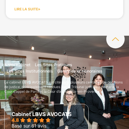
LIRE LA SUITE»
Notre cabinet
Les Sites Pratiques
Les Sites Institutionnels
Garanties et Honoraires
Le cabinet LBVS AVOCATS est cité dans plusieurs centaines de décisions
de justice, principalement rendues par le Tribunal judiciaire de Paris, la
Cour d’appel de Paris et la Cour d’appel d’Aix-en-Provence.
Cabinet LBVS AVOCATS
4.8
Basé sur 61 avis