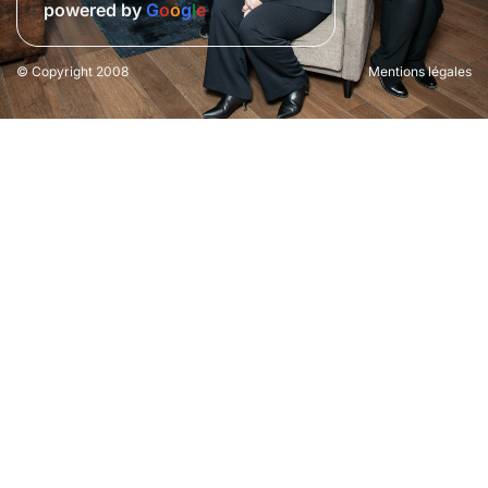
powered by
G
o
o
g
l
e
© Copyright 2008
Mentions légales