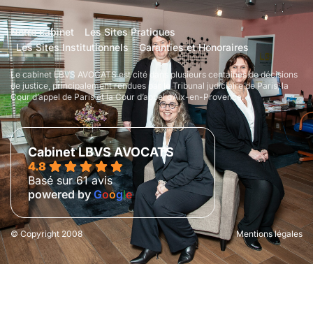
Notre cabinet
Les Sites Pratiques
Les Sites Institutionnels
Garanties et Honoraires
Le cabinet LBVS AVOCATS est cité dans plusieurs centaines de décisions
de justice, principalement rendues par le Tribunal judiciaire de Paris, la
Cour d’appel de Paris et la Cour d’appel d’Aix-en-Provence.
Cabinet LBVS AVOCATS
4.8
Basé sur 61 avis
powered by
G
o
o
g
l
e
© Copyright 2008
Mentions légales