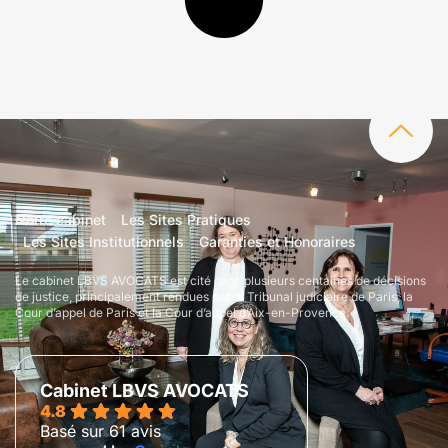
Notre cabinet
Les Sites Pratiques
Les Sites Institutionnels
Garanties et Honoraires
Le cabinet LBVS AVOCATS est cité dans plusieurs centaines de décisions
de justice, principalement rendues par le Tribunal judiciaire de Paris, la
Cour d’appel de Paris et la Cour d’appel d’Aix-en-Provence.
Cabinet LBVS AVOCATS
4.8
Basé sur 61 avis