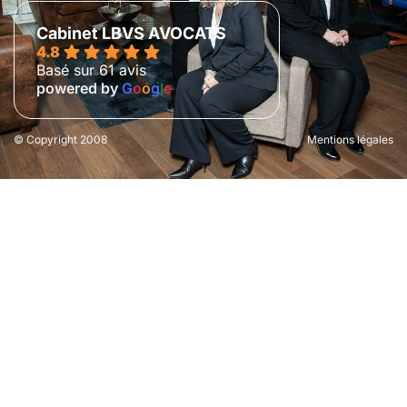
Cabinet LBVS AVOCATS
4.8
Basé sur 61 avis
powered by
G
o
o
g
l
e
© Copyright 2008
Mentions légales