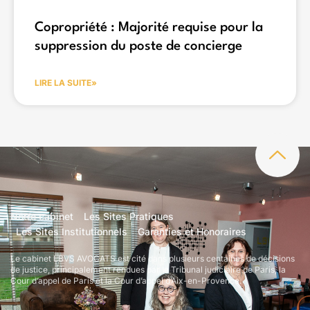
Copropriété : Majorité requise pour la
suppression du poste de concierge
LIRE LA SUITE»
Notre cabinet
Les Sites Pratiques
Les Sites Institutionnels
Garanties et Honoraires
Le cabinet LBVS AVOCATS est cité dans plusieurs centaines de décisions
de justice, principalement rendues par le Tribunal judiciaire de Paris, la
Cour d’appel de Paris et la Cour d’appel d’Aix-en-Provence.