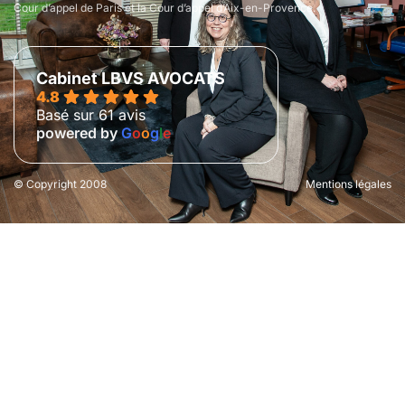
Cour d’appel de Paris et la Cour d’appel d’Aix-en-Provence.
Cabinet LBVS AVOCATS
4.8
Basé sur 61 avis
powered by
G
o
o
g
l
e
© Copyright 2008
Mentions légales