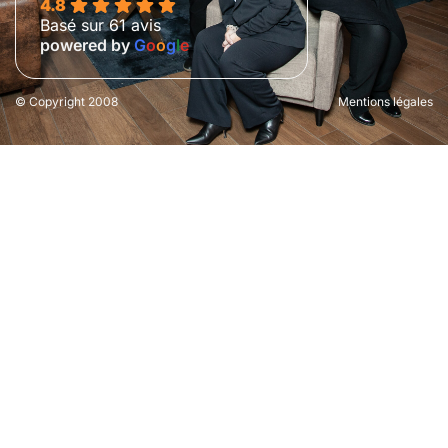
4.8
Basé sur 61 avis
powered by
G
o
o
g
l
e
© Copyright 2008
Mentions légales