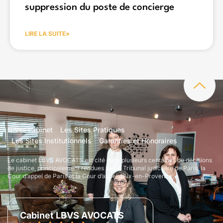
suppression du poste de concierge
LIRE LA SUITE»
Notre cabinet
Les Sites Pratiques
Les Sites Institutionnels
Garanties et Honoraires
Le cabinet LBVS AVOCATS est cité dans plusieurs centaines de décisions
de justice, principalement rendues par le Tribunal judiciaire de Paris, la
Cour d’appel de Paris et la Cour d’appel d’Aix-en-Provence.
Cabinet LBVS AVOCATS