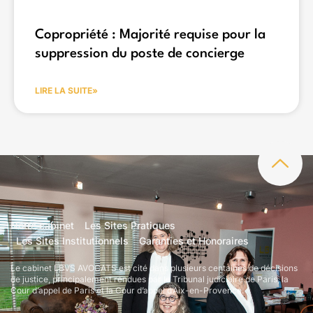
Copropriété : Majorité requise pour la
suppression du poste de concierge
LIRE LA SUITE»
Notre cabinet
Les Sites Pratiques
Les Sites Institutionnels
Garanties et Honoraires
Le cabinet LBVS AVOCATS est cité dans plusieurs centaines de décisions
de justice, principalement rendues par le Tribunal judiciaire de Paris, la
Cour d’appel de Paris et la Cour d’appel d’Aix-en-Provence.