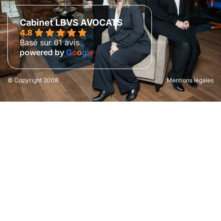
Cabinet LBVS AVOCATS
4.8
Basé sur 61 avis
powered by
G
o
o
g
l
e
© Copyright 2008
Mentions légales