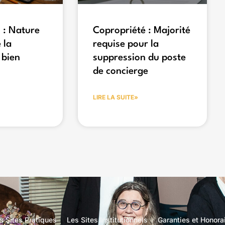
 : Nature
Copropriété : Majorité
 la
requise pour la
 bien
suppression du poste
de concierge
LIRE LA SUITE»
s Sites Pratiques
Les Sites Institutionnels
Garanties et Honora