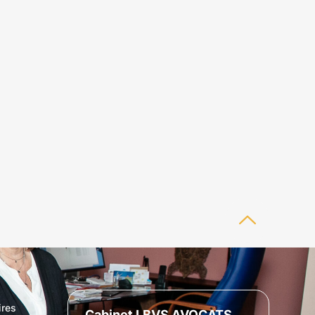
ires
Cabinet LBVS AVOCATS