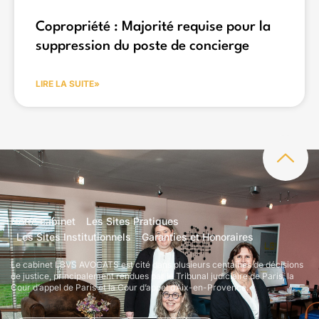
Copropriété : Majorité requise pour la
suppression du poste de concierge
LIRE LA SUITE»
Notre cabinet
Les Sites Pratiques
Les Sites Institutionnels
Garanties et Honoraires
Le cabinet LBVS AVOCATS est cité dans plusieurs centaines de décisions
de justice, principalement rendues par le Tribunal judiciaire de Paris, la
Cour d’appel de Paris et la Cour d’appel d’Aix-en-Provence.