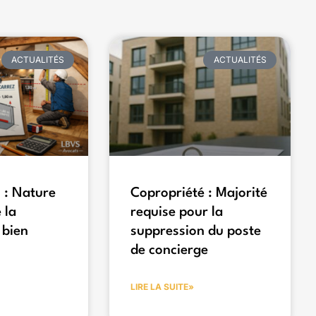
ACTUALITÉS
ACTUALITÉS
 : Nature
Copropriété : Majorité
 la
requise pour la
 bien
suppression du poste
de concierge
LIRE LA SUITE»