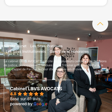
Notre cabinet
Les Sites Pratiques
Les Sites Institutionnels
Garanties et Honoraires
Le cabinet LBVS AVOCATS est cité dans plusieurs centaines de décisions
de justice, principalement rendues par le Tribunal judiciaire de Paris, la
Cour d’appel de Paris et la Cour d’appel d’Aix-en-Provence.
Cabinet LBVS AVOCATS
4.8
Basé sur 61 avis
powered by
G
o
o
g
l
e