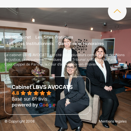
Notre cabinet
Les Sites Pratiques
Les Sites Institutionnels
Garanties et Honoraires
Le cabinet LBVS AVOCATS est cité dans plusieurs centaines de décisions
de justice, principalement rendues par le Tribunal judiciaire de Paris, la
Cour d’appel de Paris et la Cour d’appel d’Aix-en-Provence.
Cabinet LBVS AVOCATS
4.8
Basé sur 61 avis
powered by
G
o
o
g
l
e
© Copyright 2008
Mentions légales