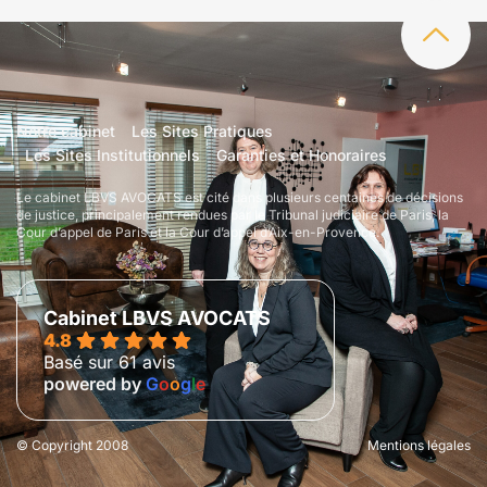
Notre cabinet
Les Sites Pratiques
Les Sites Institutionnels
Garanties et Honoraires
Le cabinet LBVS AVOCATS est cité dans plusieurs centaines de décisions
de justice, principalement rendues par le Tribunal judiciaire de Paris, la
Cour d’appel de Paris et la Cour d’appel d’Aix-en-Provence.
Cabinet LBVS AVOCATS
4.8
Basé sur 61 avis
powered by
G
o
o
g
l
e
© Copyright 2008
Mentions légales