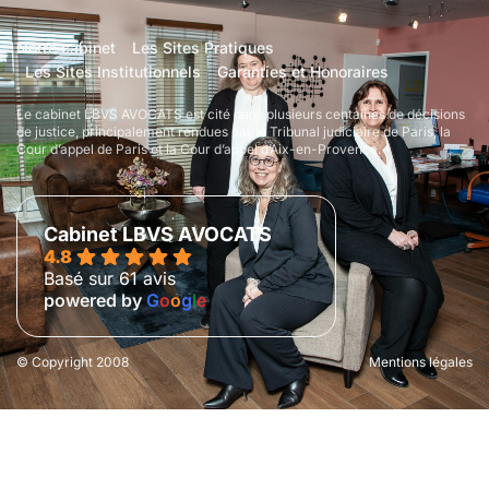
Notre cabinet
Les Sites Pratiques
Les Sites Institutionnels
Garanties et Honoraires
Le cabinet LBVS AVOCATS est cité dans plusieurs centaines de décisions
de justice, principalement rendues par le Tribunal judiciaire de Paris, la
Cour d’appel de Paris et la Cour d’appel d’Aix-en-Provence.
Cabinet LBVS AVOCATS
4.8
Basé sur 61 avis
powered by
G
o
o
g
l
e
© Copyright 2008
Mentions légales