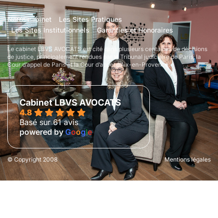
Notre cabinet
Les Sites Pratiques
Les Sites Institutionnels
Garanties et Honoraires
Le cabinet LBVS AVOCATS est cité dans plusieurs centaines de décisions
de justice, principalement rendues par le Tribunal judiciaire de Paris, la
Cour d’appel de Paris et la Cour d’appel d’Aix-en-Provence.
Cabinet LBVS AVOCATS
4.8
Basé sur 61 avis
powered by
G
o
o
g
l
e
© Copyright 2008
Mentions légales