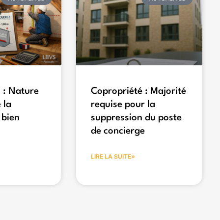
 : Nature
Copropriété : Majorité
 la
requise pour la
 bien
suppression du poste
de concierge
LIRE LA SUITE»