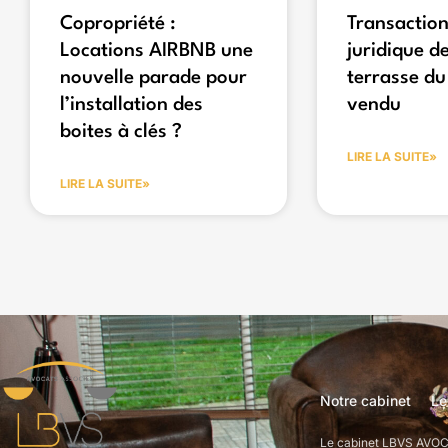
Copropriété :
Transaction
Locations AIRBNB une
juridique de
nouvelle parade pour
terrasse du
l’installation des
vendu
boites à clés ?
LIRE LA SUITE»
LIRE LA SUITE»
Notre cabinet
Le
Le cabinet LBVS AVOCAT