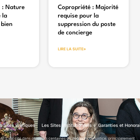
 : Nature
Copropriété : Majorité
 la
requise pour la
 bien
suppression du poste
de concierge
LIRE LA SUITE»
s Sites Pratiques
Les Sites Institutionnels
Garanties et Honora
S est cité dans plusieurs centaines de décisions de justice, principalement