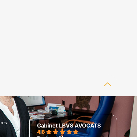
ires
Cabinet LBVS AVOCATS
4.8