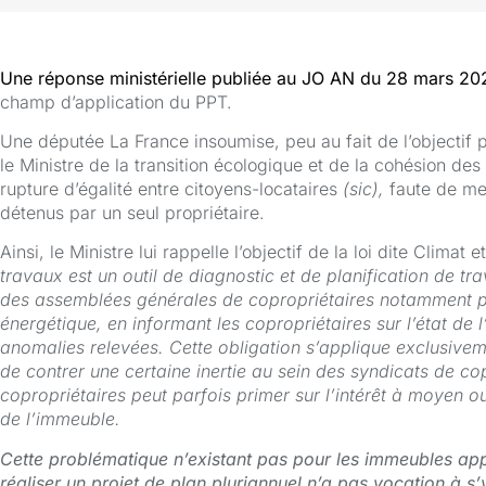
Une réponse ministérielle publiée au JO AN du 28 mars 2
champ d’application du PPT.
Une députée La France insoumise, peu au fait de l’objectif p
le Ministre de la transition écologique et de la cohésion des 
rupture d’égalité entre citoyens-locataires
(sic),
faute de me
détenus par un seul propriétaire.
Ainsi, le Ministre lui rappelle l’objectif de la loi dite Climat e
travaux est un outil de diagnostic et de planification de tra
des assemblées générales de copropriétaires notamment po
énergétique, en informant les copropriétaires sur l’état de 
anomalies relevées. Cette obligation s’applique exclusive
de contrer une certaine inertie au sein des syndicats de co
copropriétaires peut parfois primer sur l’intérêt à moyen o
de l’immeuble.
Cette problématique n’existant pas pour les immeubles appa
réaliser un projet de plan pluriannuel n’a pas vocation à s’