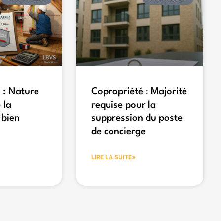
 : Nature
Copropriété : Majorité
 la
requise pour la
 bien
suppression du poste
de concierge
LIRE LA SUITE»