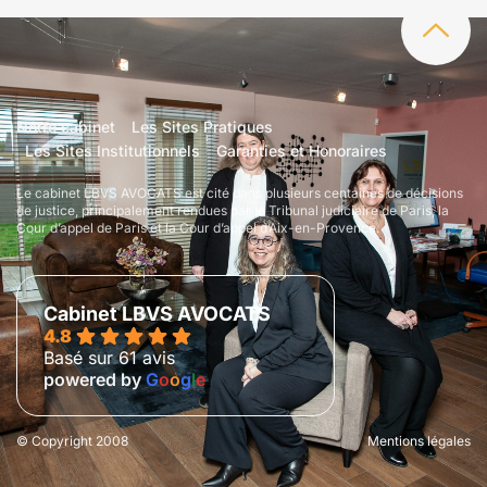
Notre cabinet
Les Sites Pratiques
Les Sites Institutionnels
Garanties et Honoraires
Le cabinet LBVS AVOCATS est cité dans plusieurs centaines de décisions
de justice, principalement rendues par le Tribunal judiciaire de Paris, la
Cour d’appel de Paris et la Cour d’appel d’Aix-en-Provence.
Cabinet LBVS AVOCATS
4.8
Basé sur 61 avis
powered by
G
o
o
g
l
e
© Copyright 2008
Mentions légales