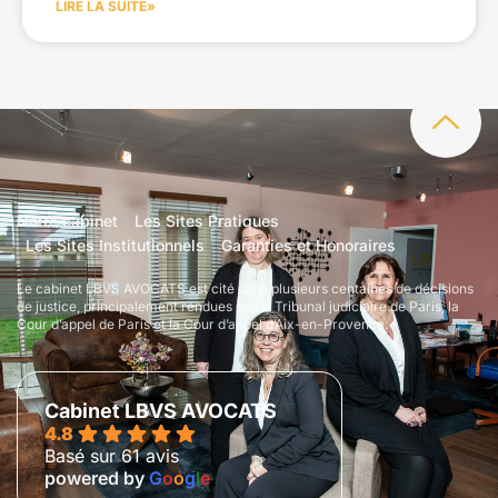
LIRE LA SUITE»
Notre cabinet
Les Sites Pratiques
Les Sites Institutionnels
Garanties et Honoraires
Le cabinet LBVS AVOCATS est cité dans plusieurs centaines de décisions
de justice, principalement rendues par le Tribunal judiciaire de Paris, la
Cour d’appel de Paris et la Cour d’appel d’Aix-en-Provence.
Cabinet LBVS AVOCATS
4.8
Basé sur 61 avis
powered by
G
o
o
g
l
e